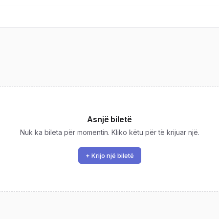
Asnjë biletë
Nuk ka bileta për momentin. Kliko këtu për të krijuar një.
+ Krijo një biletë