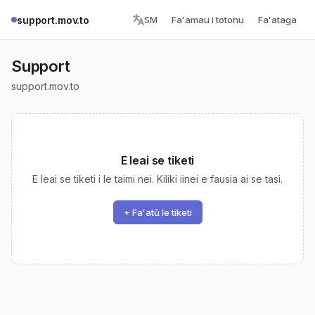
support.mov.to
SM
Faʻamau i totonu
Faʻataga
Support
support.mov.to
E leai se tiketi
E leai se tiketi i le taimi nei. Kiliki iinei e fausia ai se tasi.
+ Faʻatū le tiketi