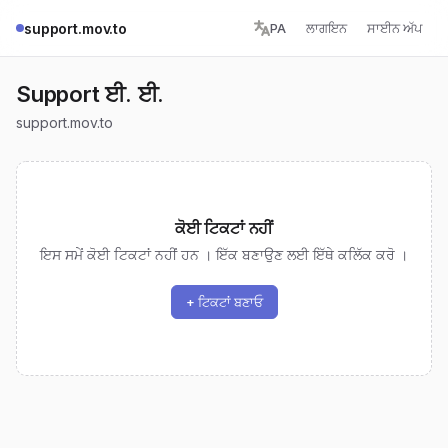
support.mov.to
PA
ਲਾਗਇਨ
ਸਾਈਨ ਅੱਪ
Support ਈ. ਈ.
support.mov.to
ਕੋਈ ਟਿਕਟਾਂ ਨਹੀਂ
ਇਸ ਸਮੇਂ ਕੋਈ ਟਿਕਟਾਂ ਨਹੀਂ ਹਨ । ਇੱਕ ਬਣਾਉਣ ਲਈ ਇੱਥੇ ਕਲਿੱਕ ਕਰੋ ।
+ ਟਿਕਟਾਂ ਬਣਾਓ