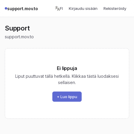
support.mov.to
FI
Kirjaudu sisään
Rekisteröidy
Support
support.mov.to
Ei lippuja
Liput puuttuvat tällä hetkellä. Klikkaa tästä luodaksesi
sellaisen.
+ Luo lippu