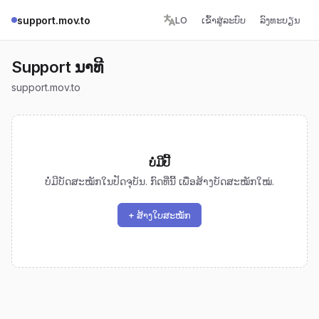
support.mov.to
LO
ເຂົ້າ​ສູ່​ລະບົບ
ລົງທະບຽນ
Support ນາທີ
support.mov.to
ບໍ່ມີ​ປີ້
ບໍ່ມີ​ບັດ​ສະໝັກ​ໃນ​ປັດຈຸບັນ. ກົດ​ທີ່​ນີ້ ເພື່ອ​ສ້າງ​ບັດ​ສະໝັກ​ໃໝ່.
+ ສ້າງ​ໃບ​ສະໝັກ