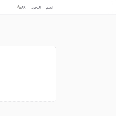
انضم
الدخول
AR