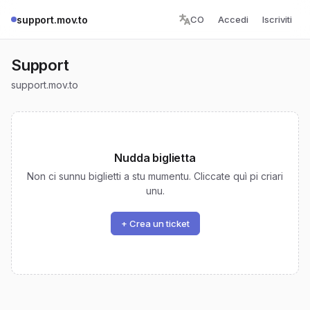
support.mov.to
CO
Accedi
Iscriviti
Support
support.mov.to
Nudda biglietta
Non ci sunnu biglietti a stu mumentu. Cliccate quì pi criari
unu.
+ Crea un ticket