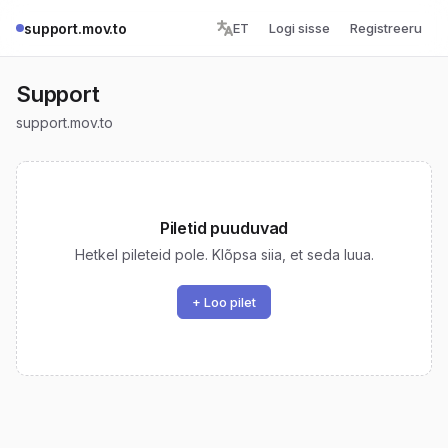
support.mov.to
ET
Logi sisse
Registreeru
Support
support.mov.to
Piletid puuduvad
Hetkel pileteid pole. Klõpsa siia, et seda luua.
+ Loo pilet