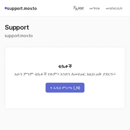
support.mov.to
AM
መግባቱ
መዝገብ ቤት
Support
support.mov.to
ቲኬቶች
አሁን ምንም ቲኬቶች የሉም። አንድን ለመፍጠር እዚህ ጠቅ ያድርጉ።
+ አዲስ ምርጫ (_N)